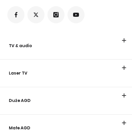
TV & audio
Telewizory
Urządzenia audio
Laser TV
Duże AGD
Chłodnictwo
Pralki
Gotowanie i pieczenie
Zmywarki
Małe AGD