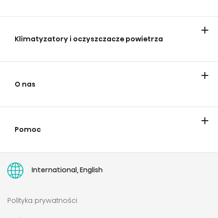
Małe urządzenia do gotowania
Odkurzacze
Klimatyzatory i oczyszczacze powietrza
Klimatyzatory
O nas
O nas
Świat Hisense
Pomoc
Kontakt
Adresy sklepów
Dyrektywa w sprawie prawa do naprawy
User manuals
International, English
Polityka prywatności