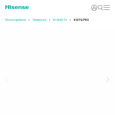
Login
Strona główna
Telewizory
Hi-QLED TV
43E7Q PRO