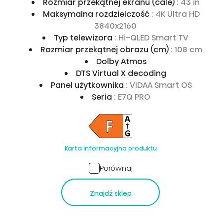
Rozmiar przekątnej ekranu (cale)
: 43 in
Maksymalna rozdzielczość
: 4K Ultra HD
3840x2160
Typ telewizora
: Hi-QLED Smart TV
Rozmiar przekątnej obrazu (cm)
: 108 cm
Dolby Atmos
DTS Virtual X decoding
Panel użytkownika
: VIDAA Smart OS
Seria
: E7Q PRO
Karta informacyjna produktu
Porównaj
Znajdź sklep