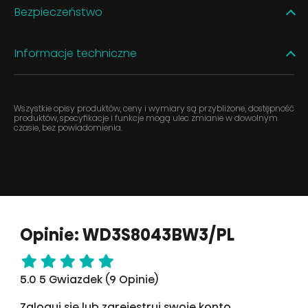
Bezpieczeństwo
Informacje techniczne
Wszystkie opisy produktów, ceny i wymiary są przybliżone, dostępność
produktów, specyfikacje i funkcje mogą ulec zmianie w dowolnym
czasie, bez powiadomienia.
Opinie: WD3S8043BW3/PL
5.0 5 Gwiazdek (9 Opinie)
Zaloguj się lub zarejestruj swoje konto