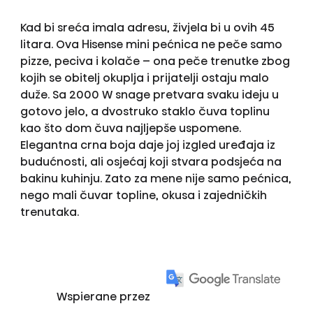
Kad bi sreća imala adresu, živjela bi u ovih 45
litara. Ova Hisense mini pećnica ne peče samo
pizze, peciva i kolače – ona peče trenutke zbog
kojih se obitelj okuplja i prijatelji ostaju malo
duže. Sa 2000 W snage pretvara svaku ideju u
gotovo jelo, a dvostruko staklo čuva toplinu
kao što dom čuva najljepše uspomene.
Elegantna crna boja daje joj izgled uređaja iz
budućnosti, ali osjećaj koji stvara podsjeća na
bakinu kuhinju. Zato za mene nije samo pećnica,
nego mali čuvar topline, okusa i zajedničkih
trenutaka.
Wspierane przez