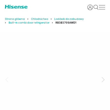
Login
Strona główna
Chłodnictwo
Lodówki do zabudowy
Built-in combi door refrigerator
RB3B370SAWD1