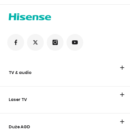
TV & audio
Telewizory
Urządzenia audio
Laser TV
Duże AGD